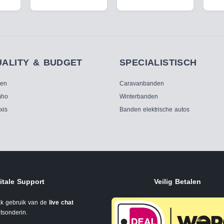
UALITY & BUDGET
SPECIALISTISCH
ken
Caravanbanden
ho
Winterbanden
xis
Banden elektrische autos
itale Support
Veilig Betalen
k gebruik van de
live chat
tsonderin.