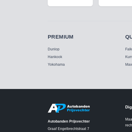
PREMIUM
Q
Dunlop
Fal
Hankook
Kum
Yokohama
Max
Dig
Maa
Autobanden Prijsvechter
rech
Graaf Engelbrechtstraat 7