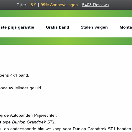
Cijfer
8.9
|
99%
Aanbevelingen
5403 Reviews
ste prijs garantie
Gratis band
Stalen velgen
Monta
oens 4x4 band.
sneeuw. Minder geluid.
j de Autobanden Prijsvechter.
et type
Dunlop Grandtrek ST1.
t u op onderstaande blauwe knop voor Dunlop Grandtrek ST1 banden