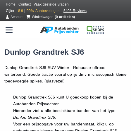
Home
Contact
Vaak gestelde vragen
|
Cijfer
8.9
99%
Aanbevelingen
5403 Reviews
Account
Winkelwagen
(0 artikelen)
Dunlop Grandtrek SJ6
Dunlop Grandtrek SJ6 SUV Winter. Robuuste offroad
winterband. Goede tractie vooral op ijs dmv microscopisch kleine
toegevoegde spikes. (glasvezel)
Dunlop Grandtrek SJ6 kunt U goedkoop kopen bij de
Autobanden Prijsvechter.
Hieronder ziet u alle beschikbare banden van het type
Dunlop Grandtrek SJ6.
Voor een prijsopgave voor uw bandenmaat, klikt u op
onderstaande blauwe knop voor Dunlop Grandtrek SJ6