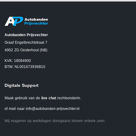
Autobanden Prijsvechter
Graaf Engelbrechtstraat 7
4902 ZG Oosterhout (NB)
KVK: 18084900
BTW: NL001673936B10
Digitale Support
Maak gebruik van de
live chat
rechtsonderin.
of mail naar
info@autobanden-prijsvechter.nl
Wij reageren op werkdagen doorgaans binnen enkele uren.