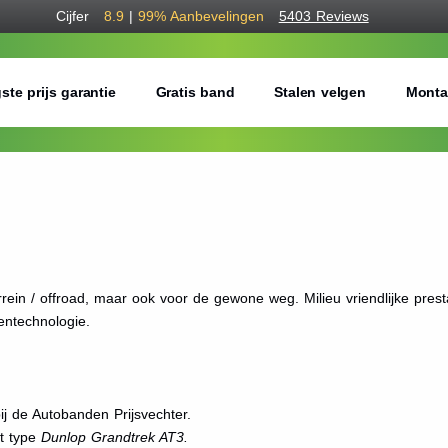
Cijfer
8.9
|
99%
Aanbevelingen
5403 Reviews
ste prijs garantie
Gratis band
Stalen velgen
Monta
ein / offroad, maar ook voor de gewone weg. Milieu vriendlijke pres
entechnologie.
j de Autobanden Prijsvechter.
et type
Dunlop Grandtrek AT3.