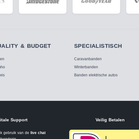
UALITY & BUDGET
SPECIALISTISCH
ken
Caravanbanden
ho
Winterbanden
xis
Banden elektrische autos
itale Support
Veilig Betalen
k gebruik van de
live chat
tsonderin.