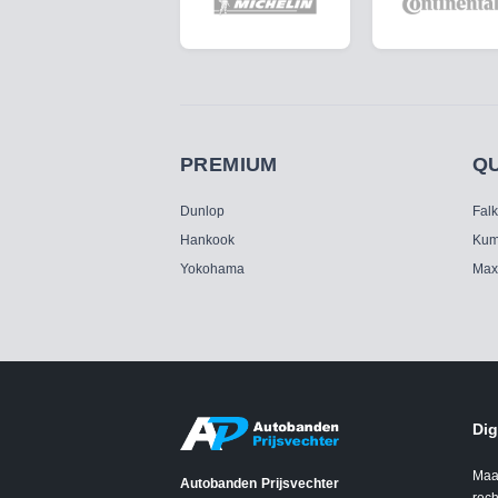
PREMIUM
Q
Dunlop
Fal
Hankook
Kum
Yokohama
Max
Dig
Maa
Autobanden Prijsvechter
rech