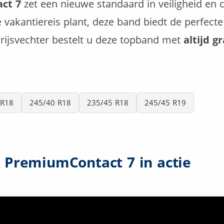
ct 7
zet een nieuwe standaard in veiligheid en c
 vakantiereis plant, deze band biedt de perfect
rijsvechter bestelt u deze topband met
altijd g
 R18
245/40 R18
235/45 R18
245/45 R19
l PremiumContact 7 in actie