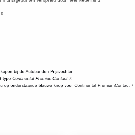
n montagepunten verspreid door heel Nederland.
`s
open bij de Autobanden Prijsvechter.
et type
Continental PremiumContact 7.
t u op onderstaande blauwe knop voor Continental PremiumContact 7