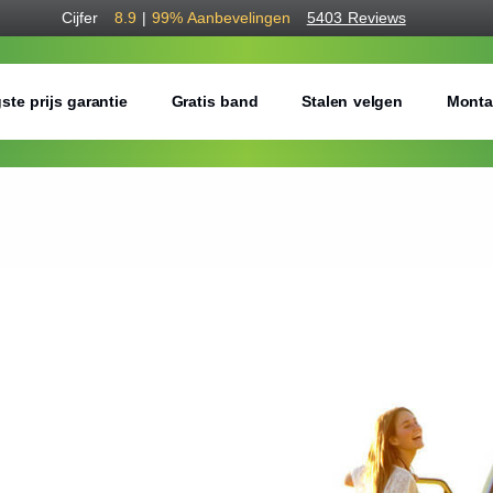
Cijfer
8.9
|
99%
Aanbevelingen
5403 Reviews
ste prijs garantie
Gratis band
Stalen velgen
Monta