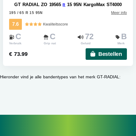
GT RADIAL ZO 19565
15 95N KargoMax ST4000
R
195 / 65 R 15 95N
Meer info
7.6
Kwaliteitsscore
C
C
72
B
Verbruik
Grip nat
Geluid
Merk
€ 73.99
Bestellen
Hieronder vind je alle bandentypes van het merk GT-RADIAL: