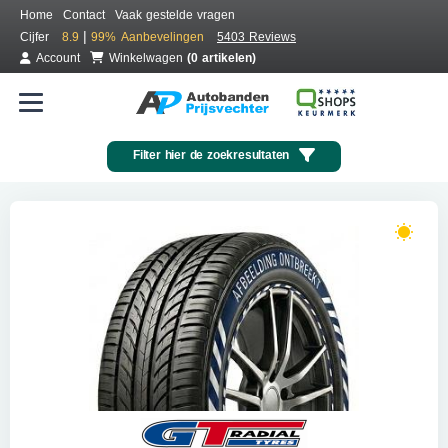
Home
Contact
Vaak gestelde vragen
|
Cijfer
8.9
99%
Aanbevelingen
5403 Reviews
Account
Winkelwagen
(0 artikelen)
Filter hier de zoekresultaten