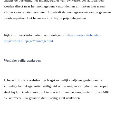
tijdens de bestelling het montage-adres van uw keuze. Uw autobanden
worden direct naar het montagepunt verzonden en zij maken met u een
afspraak om te laten monteren. U betaalt de montagekosten aan de gekozen
montagepartner. Het balanceren zit bij de prijs inbegrepen.
Kijk voor meer informatie over montage op
https://www.autobanden-
prijsvechter.nl/?page=montagepunt
Westlake veilig aankopen
U betaalt in onze webshop de laagst mogelijke prijs en geniet van de
volledige fabrieksgarantie. Veiligheid op de weg en veiligheid met kopen
staat bij EJ Banden voorop. Daarom is EJ banden aangesloten bij het MKB
ok keurmerk. Uw garantie dat u veilig kunt aankopen.