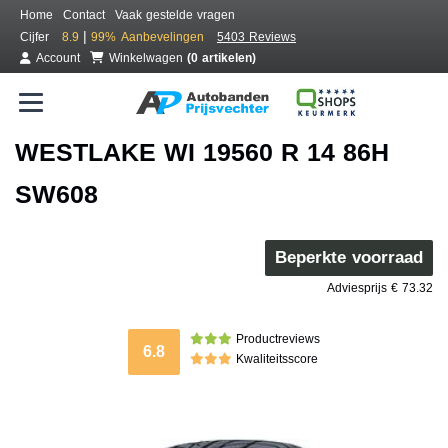
Home
Contact
Vaak gestelde vragen
|
Cijfer
8.9
99%
Aanbevelingen
5403 Reviews
Account
Winkelwagen
(0 artikelen)
WESTLAKE WI 19560 R 14 86H
SW608
Beperkte voorraad
Adviesprijs € 73.32
Productreviews
6.8
Kwaliteitsscore