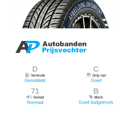
D
C
Verbruik
Grip nat
Gemiddeld
Goed
71
B
Geluid
Merk
Normaal
Goed budgetmerk