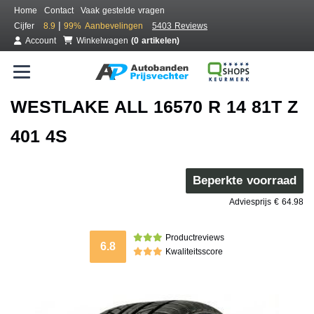
Home
Contact
Vaak gestelde vragen
|
Cijfer
8.9
99%
Aanbevelingen
5403 Reviews
Account
Winkelwagen
(0 artikelen)
WESTLAKE ALL 16570 R 14 81T Z
401 4S
Beperkte voorraad
Adviesprijs € 64.98
Productreviews
6.8
Kwaliteitsscore