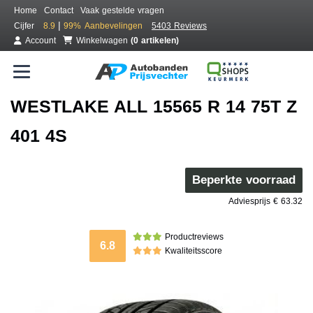
Home
Contact
Vaak gestelde vragen
|
Cijfer
8.9
99%
Aanbevelingen
5403 Reviews
Account
Winkelwagen
(0 artikelen)
WESTLAKE ALL 15565 R 14 75T Z
401 4S
Beperkte voorraad
Adviesprijs € 63.32
Productreviews
6.8
Kwaliteitsscore