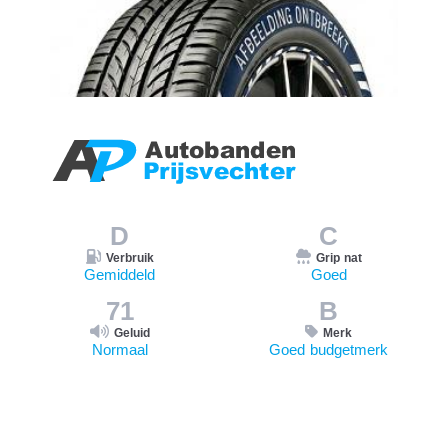
D
C
Verbruik
Grip nat
Gemiddeld
Goed
71
B
Geluid
Merk
Normaal
Goed budgetmerk