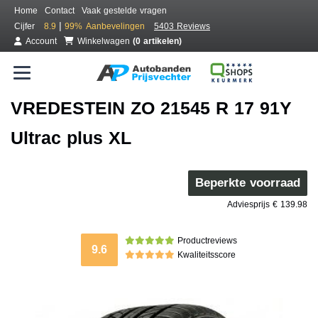
Home
Contact
Vaak gestelde vragen
|
Cijfer
8.9
99%
Aanbevelingen
5403 Reviews
Account
Winkelwagen
(0 artikelen)
VREDESTEIN ZO 21545 R 17 91Y
Ultrac plus XL
Beperkte voorraad
Adviesprijs € 139.98
Productreviews
9.6
Kwaliteitsscore