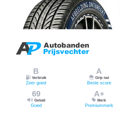
B
A
Verbruik
Grip nat
Zeer goed
Beste score
69
A+
Geluid
Merk
Goed
Premiummerk