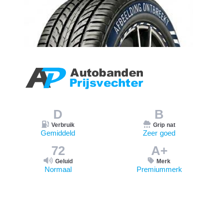
D
B
Verbruik
Grip nat
Gemiddeld
Zeer goed
72
A+
Geluid
Merk
Normaal
Premiummerk