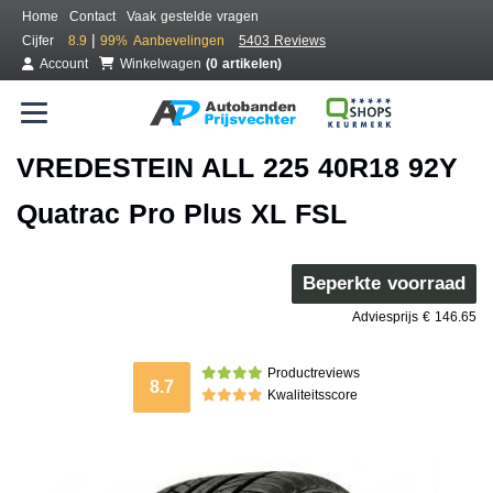
Home
Contact
Vaak gestelde vragen
|
Cijfer
8.9
99%
Aanbevelingen
5403 Reviews
Account
Winkelwagen
(0 artikelen)
VREDESTEIN ALL 225 40R18 92Y
Quatrac Pro Plus XL FSL
Beperkte voorraad
Adviesprijs € 146.65
Productreviews
8.7
Kwaliteitsscore