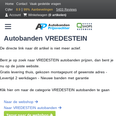
Home
Contact
Vaak gestelde vragen
|
Cijfer
8.9
99%
Aanbevelingen
5403 Reviews
Account
Winkelwagen
(0 artikelen)
Autobanden VREDESTEIN
De directe link naar dit artikel is niet meer actief.
Bent je op zoek naar VREDESTEIN autobanden prijzen, dan bent je
nu op de juiste website.
Gratis levering thuis, gekozen montagepunt of gewenste adres -
Levertijd 2 werkdagen - Nieuwe banden met garantie
Klik hier om naar de categorie VREDESTEIN autobanden te gaan
Naar de webshop
Naar VREDESTEIN autobanden