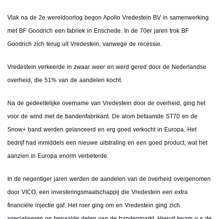
Vlak na de 2e wereldoorlog begon Apollo Vredestein BV in samenwerking
met BF Goodrich een fabriek in Enschede. In de 70er jaren trok BF
Goodrich zich terug uit Vredestein, vanwege de recessie.
Vredestein verkeerde in zwaar weer en werd gered door de Nederlandse
overheid, die 51% van de aandelen kocht.
Na de gedeeltelijke overname van Vredestein door de overheid, ging het
voor de wind met de bandenfabrikant. De alom befaamde ST70 en de
Snow+ band werden gelanceerd en erg goed verkocht in Europa. Het
bedrijf had inmiddels een nieuwe uitstraling en een goed product, wat het
aanzien in Europa enorm verbeterde.
In de negentiger jaren werden de aandelen van de overheid overgenomen
door VICO, een investeringsmaatschappij die Vredestein een extra
financiële injectie gaf. Het roer ging om en Vredestein ging zich
specialiseren op bepaalde delen van de bandenmarkt. Hieruit kwam o.a de