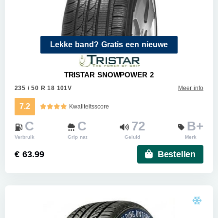
Lekke band? Gratis een nieuwe
TRISTAR SNOWPOWER 2
235 / 50 R 18 101V
Meer info
7.2
Kwaliteitsscore
C
C
72
B+
Verbruik
Grip nat
Geluid
Merk
€ 63.99
Bestellen