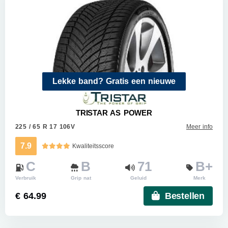
Lekke band? Gratis een nieuwe
TRISTAR AS POWER
225 / 65 R 17 106V
Meer info
7.9
Kwaliteitsscore
C
B
71
B+
Verbruik
Grip nat
Geluid
Merk
€ 64.99
Bestellen