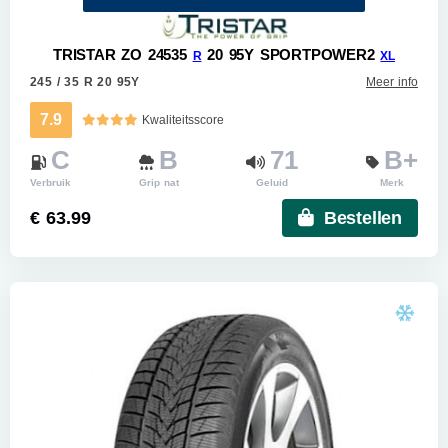
TRISTAR ZO 24535
20 95Y SPORTPOWER2
R
XL
245 / 35 R 20 95Y
Meer info
7.9
Kwaliteitsscore
C
B
71
B+
Verbruik
Grip nat
Geluid
Merk
€ 63.99
Bestellen