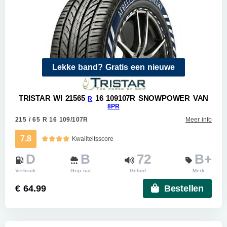
Lekke band? Gratis een nieuwe
TRISTAR WI 21565
16 109107R SNOWPOWER VAN
R
8PR
215 / 65 R 16 109/107R
Meer info
7.8
Kwaliteitsscore
D
B
72
B+
Verbruik
Grip nat
Geluid
Merk
€ 64.99
Bestellen