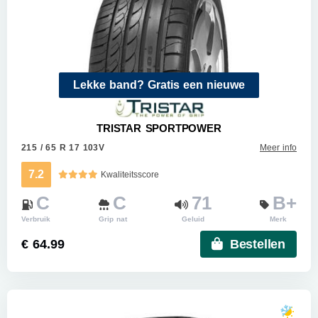
Lekke band? Gratis een nieuwe
TRISTAR SPORTPOWER
215 / 65 R 17 103V
Meer info
7.2
Kwaliteitsscore
C
C
71
B+
Verbruik
Grip nat
Geluid
Merk
€ 64.99
Bestellen