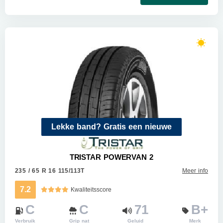
Lekke band? Gratis een nieuwe
TRISTAR POWERVAN 2
235 / 65 R 16 115/113T
Meer info
7.2
Kwaliteitsscore
C
C
71
B+
Verbruik
Grip nat
Geluid
Merk