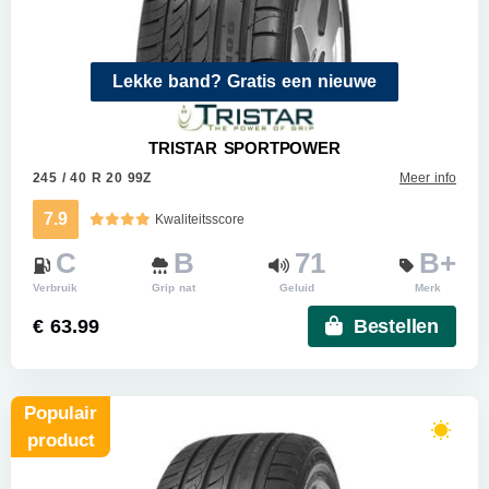
Lekke band? Gratis een nieuwe
TRISTAR SPORTPOWER
245 / 40 R 20 99Z
Meer info
7.9
Kwaliteitsscore
C
B
71
B+
Verbruik
Grip nat
Geluid
Merk
€ 63.99
Bestellen
Populair
product