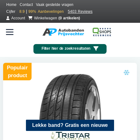
Home
Contact
Vaak gestelde vragen
|
Cijfer
8.9
99%
Aanbevelingen
5403 Reviews
Account
Winkelwagen
(0 artikelen)
Filter hier de zoekresultaten
Populair
product
Lekke band? Gratis een nieuwe