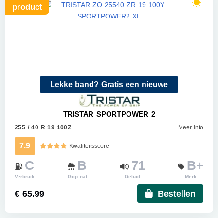
product
Lekke band? Gratis een nieuwe
TRISTAR SPORTPOWER 2
255 / 40 R 19 100Z
Meer info
7.9
Kwaliteitsscore
C
B
71
B+
Verbruik
Grip nat
Geluid
Merk
€ 65.99
Bestellen