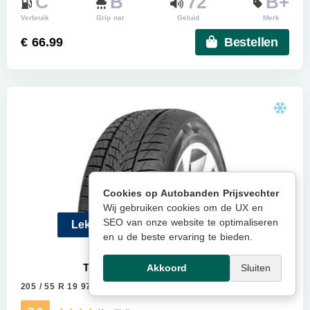
C
B
72
B+
Verbruik
Grip nat
Geluid
Merk
€ 66.99
Bestellen
Cookies op Autobanden Prijsvechter
Wij gebruiken cookies om de UX en
SEO van onze website te optimaliseren
Lekke band? Gratis een nieuwe
en u de beste ervaring te bieden.
TRISTAR SNOWPOWER UHP
Akkoord
Sluiten
205 / 55 R 19 97V
Meer info