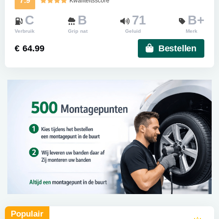
7.9
Kwaliteitsscore
C
B
71
B+
Verbruik
Grip nat
Geluid
Merk
€ 64.99
Bestellen
Populair