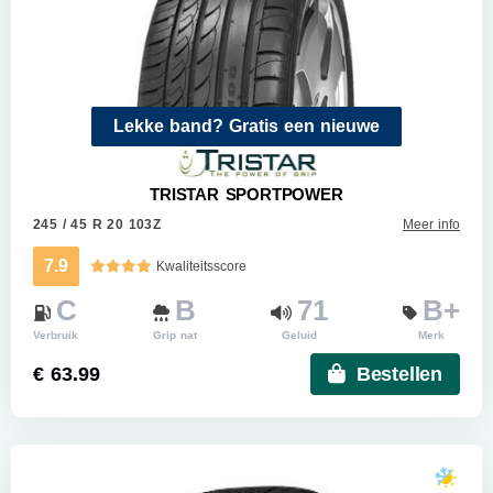
Lekke band? Gratis een nieuwe
TRISTAR SPORTPOWER
245 / 45 R 20 103Z
Meer info
7.9
Kwaliteitsscore
C
B
71
B+
Verbruik
Grip nat
Geluid
Merk
€ 63.99
Bestellen