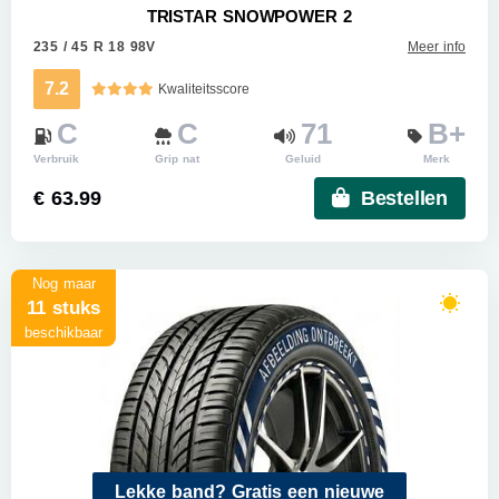
TRISTAR SNOWPOWER 2
235 / 45 R 18 98V
Meer info
7.2
Kwaliteitsscore
C
C
71
B+
Verbruik
Grip nat
Geluid
Merk
€ 63.99
Bestellen
Nog maar
11 stuks
beschikbaar
Lekke band? Gratis een nieuwe