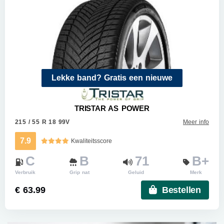
Lekke band? Gratis een nieuwe
TRISTAR AS POWER
215 / 55 R 18 99V
Meer info
7.9
Kwaliteitsscore
C
B
71
B+
Verbruik
Grip nat
Geluid
Merk
€ 63.99
Bestellen