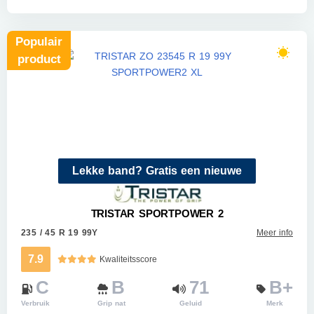
Populair
product
Lekke band? Gratis een nieuwe
TRISTAR SPORTPOWER 2
235 / 45 R 19 99Y
Meer info
7.9
Kwaliteitsscore
C
B
71
B+
Verbruik
Grip nat
Geluid
Merk