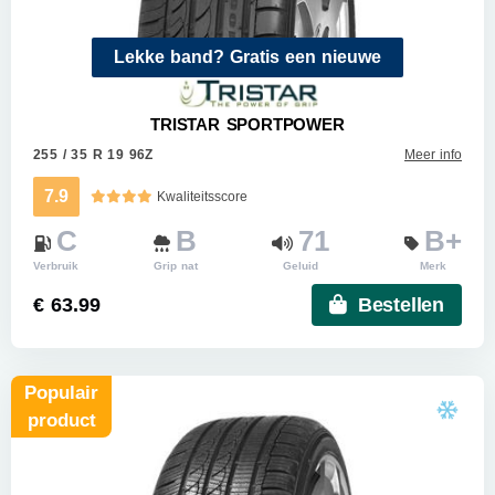
Lekke band? Gratis een nieuwe
TRISTAR SPORTPOWER
255 / 35 R 19 96Z
Meer info
7.9
Kwaliteitsscore
C
B
71
B+
Verbruik
Grip nat
Geluid
Merk
€ 63.99
Bestellen
Populair
product