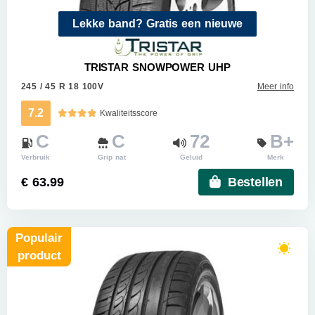
Lekke band? Gratis een nieuwe
TRISTAR SNOWPOWER UHP
245 / 45 R 18 100V
Meer info
7.2
Kwaliteitsscore
C
C
72
B+
Verbruik
Grip nat
Geluid
Merk
€ 63.99
Bestellen
Populair
product