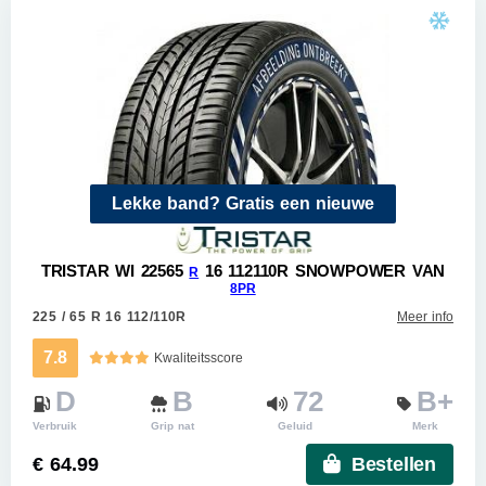
Lekke band? Gratis een nieuwe
TRISTAR WI 22565
16 112110R SNOWPOWER VAN
R
8PR
225 / 65 R 16 112/110R
Meer info
7.8
Kwaliteitsscore
D
B
72
B+
Verbruik
Grip nat
Geluid
Merk
€ 64.99
Bestellen