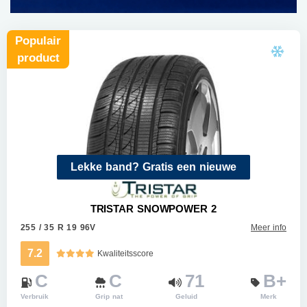
Populair
product
Lekke band? Gratis een nieuwe
TRISTAR SNOWPOWER 2
255 / 35 R 19 96V
Meer info
7.2
Kwaliteitsscore
C
C
71
B+
Verbruik
Grip nat
Geluid
Merk