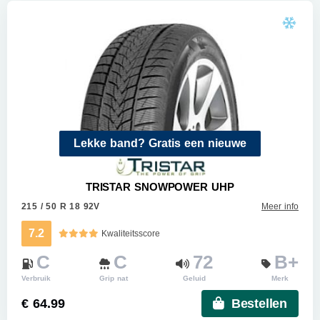
Lekke band? Gratis een nieuwe
TRISTAR SNOWPOWER UHP
215 / 50 R 18 92V
Meer info
7.2
Kwaliteitsscore
C
C
72
B+
Verbruik
Grip nat
Geluid
Merk
€ 64.99
Bestellen