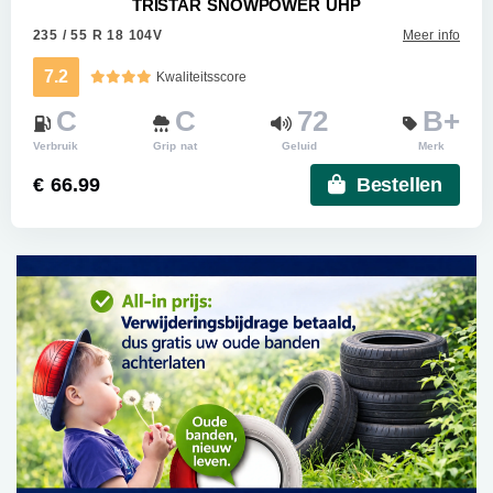
TRISTAR SNOWPOWER UHP
235 / 55 R 18 104V
Meer info
7.2
Kwaliteitsscore
C
C
72
B+
Verbruik
Grip nat
Geluid
Merk
€ 66.99
Bestellen