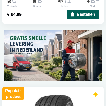
C
B
71
B+
Verbruik
Grip nat
Geluid
Merk
€ 64.99
Bestellen
Populair
product