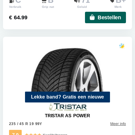
C
B
71
B+
Verbruik
Grip nat
Geluid
Merk
€ 64.99
Bestellen
Lekke band? Gratis een nieuwe
TRISTAR AS POWER
235 / 45 R 19 99Y
Meer info