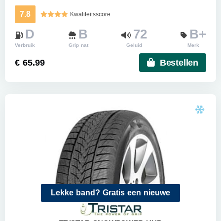
7.8
Kwaliteitsscore
D
B
72
B+
Verbruik
Grip nat
Geluid
Merk
€ 65.99
Bestellen
Lekke band? Gratis een nieuwe