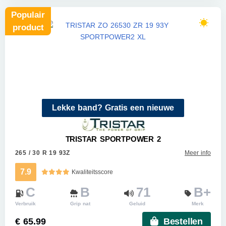
Populair
product
Lekke band? Gratis een nieuwe
TRISTAR SPORTPOWER 2
265 / 30 R 19 93Z
Meer info
7.9
Kwaliteitsscore
C
B
71
B+
Verbruik
Grip nat
Geluid
Merk
€ 65.99
Bestellen