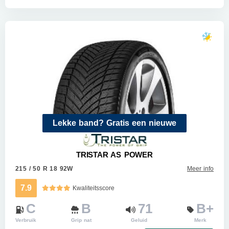
Lekke band? Gratis een nieuwe
TRISTAR AS POWER
215 / 50 R 18 92W
Meer info
7.9
Kwaliteitsscore
C
B
71
B+
Verbruik
Grip nat
Geluid
Merk