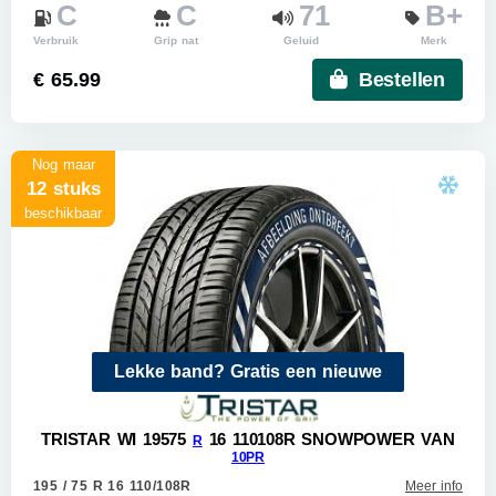
C
C
71
B+
Verbruik
Grip nat
Geluid
Merk
€ 65.99
Bestellen
Nog maar
12 stuks
beschikbaar
Lekke band? Gratis een nieuwe
TRISTAR WI 19575
16 110108R SNOWPOWER VAN
R
10PR
195 / 75 R 16 110/108R
Meer info