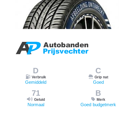
D
C
Verbruik
Grip nat
Gemiddeld
Goed
71
B
Geluid
Merk
Normaal
Goed budgetmerk