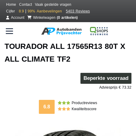
Home
Contact
Vaak gestelde vragen
|
Cijfer
8.9
99%
Aanbevelingen
5403 Reviews
Account
Winkelwagen
(0 artikelen)
TOURADOR ALL 17565R13 80T X
ALL CLIMATE TF2
Beperkte voorraad
Adviesprijs € 73.32
Productreviews
6.8
Kwaliteitsscore