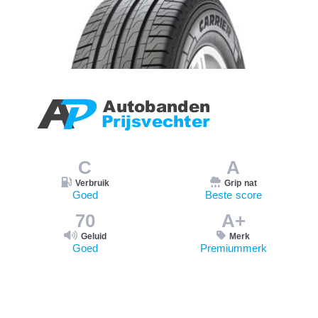
C
A
Verbruik
Grip nat
Goed
Beste score
70
A+
Geluid
Merk
Goed
Premiummerk