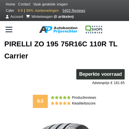
Home
Contact
Vaak gestelde vragen
|
Cijfer
8.9
99%
Aanbevelingen
5403 Reviews
Account
Winkelwagen
(0 artikelen)
PIRELLI ZO 195 75R16C 110R TL
Carrier
Beperkte voorraad
Adviesprijs € 181.65
Productreviews
9.0
Kwaliteitsscore