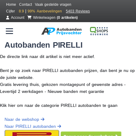
Home
Contact
Vaak gestelde vragen
|
Cijfer
8.9
99%
Aanbevelingen
5403 Reviews
Account
Winkelwagen
(0 artikelen)
Autobanden PIRELLI
De directe link naar dit artikel is niet meer actief.
Bent je op zoek naar PIRELLI autobanden prijzen, dan bent je nu op
de juiste website.
Gratis levering thuis, gekozen montagepunt of gewenste adres -
Levertijd 2 werkdagen - Nieuwe banden met garantie
Klik hier om naar de categorie PIRELLI autobanden te gaan
Naar de webshop
Naar PIRELLI autobanden