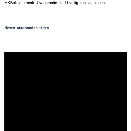
MKBok keurmerk. Uw garantie dat U veilig kunt aankopen.
Nexen autobanden video