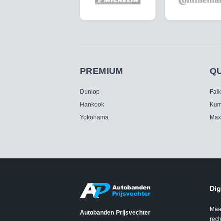
PREMIUM
Q
Dunlop
Fal
Hankook
Kum
Yokohama
Max
Dig
Maa
Autobanden Prijsvechter
rech