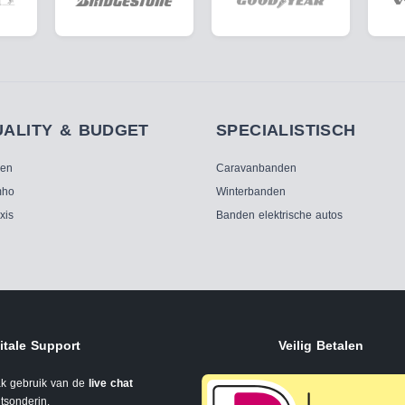
UALITY & BUDGET
SPECIALISTISCH
ken
Caravanbanden
ho
Winterbanden
xis
Banden elektrische autos
itale Support
Veilig Betalen
k gebruik van de
live chat
tsonderin.