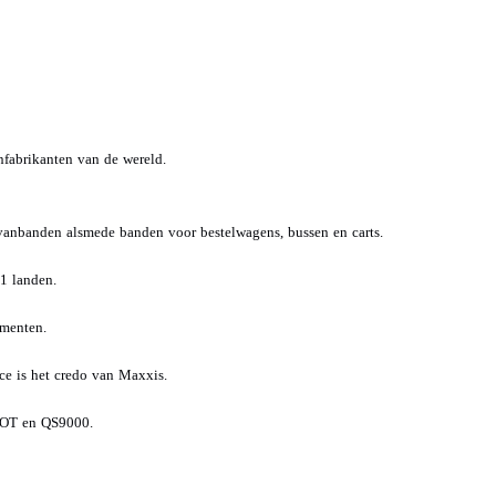
nfabrikanten van de wereld.
vanbanden alsmede banden voor bestelwagens, bussen en carts.
1 landen.
ementen.
ce is het credo van Maxxis.
 DOT en QS9000.