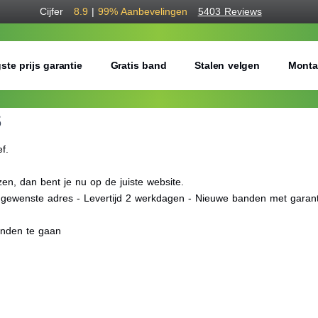
Cijfer
8.9
|
99%
Aanbevelingen
5403 Reviews
ste prijs garantie
Gratis band
Stalen velgen
Monta
S
ef.
n, dan bent je nu op de juiste website.
f gewenste adres - Levertijd 2 werkdagen - Nieuwe banden met garant
anden te gaan