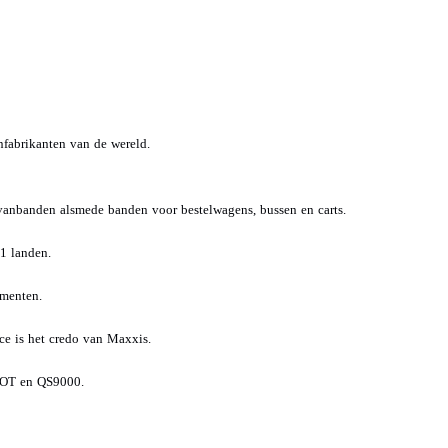
nfabrikanten van de wereld.
vanbanden alsmede banden voor bestelwagens, bussen en carts.
1 landen.
ementen.
ce is het credo van Maxxis.
 DOT en QS9000.