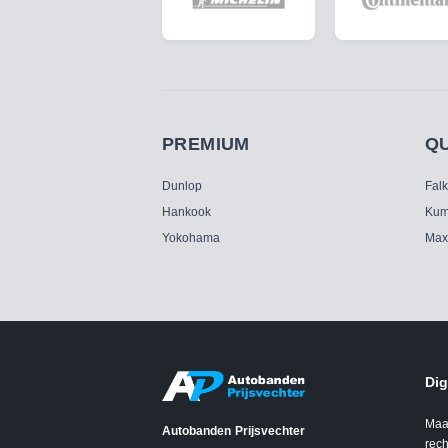
PREMIUM
Q
Dunlop
Fal
Hankook
Kum
Yokohama
Max
Dig
Maa
Autobanden Prijsvechter
rech