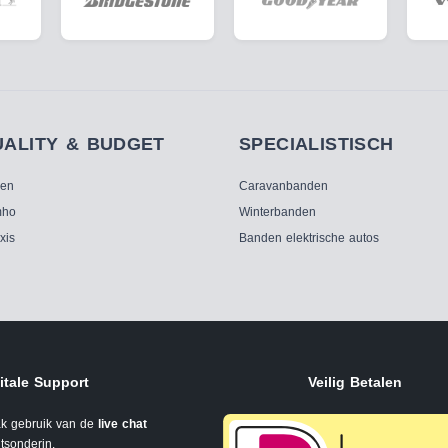
UALITY & BUDGET
SPECIALISTISCH
ken
Caravanbanden
ho
Winterbanden
xis
Banden elektrische autos
itale Support
Veilig Betalen
k gebruik van de
live chat
tsonderin.