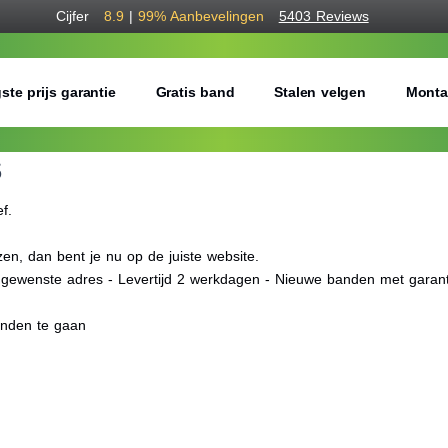
Cijfer
8.9
|
99%
Aanbevelingen
5403 Reviews
ste prijs garantie
Gratis band
Stalen velgen
Monta
S
ef.
n, dan bent je nu op de juiste website.
f gewenste adres - Levertijd 2 werkdagen - Nieuwe banden met garant
anden te gaan