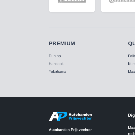
PREMIUM
Q
Dunlop
Fal
Hankook
Kum
Yokohama
Max
Dig
Maa
Autobanden Prijsvechter
rech