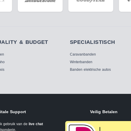
UALITY & BUDGET
SPECIALISTISCH
ken
Caravanbanden
ho
Winterbanden
xis
Banden elektrische autos
itale Support
Veilig Betalen
k gebruik van de
live chat
tsonderin.