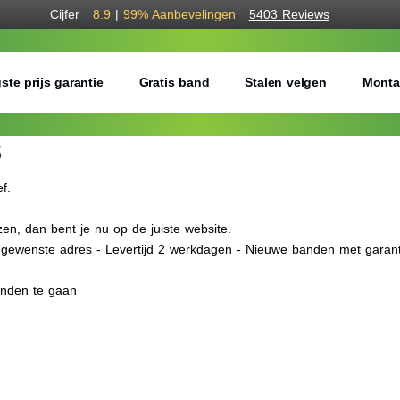
Cijfer
8.9
|
99%
Aanbevelingen
5403 Reviews
ste prijs garantie
Gratis band
Stalen velgen
Monta
S
ef.
n, dan bent je nu op de juiste website.
f gewenste adres - Levertijd 2 werkdagen - Nieuwe banden met garant
anden te gaan