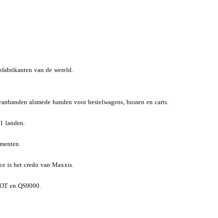
nfabrikanten van de wereld.
vanbanden alsmede banden voor bestelwagens, bussen en carts.
1 landen.
ementen.
ce is het credo van Maxxis.
 DOT en QS9000.