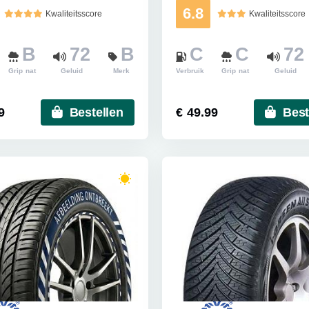
6.8
Kwaliteitsscore
Kwaliteitsscore
B
72
B
C
C
72
Grip nat
Geluid
Merk
Verbruik
Grip nat
Geluid
9
Bestellen
€ 49.99
Best