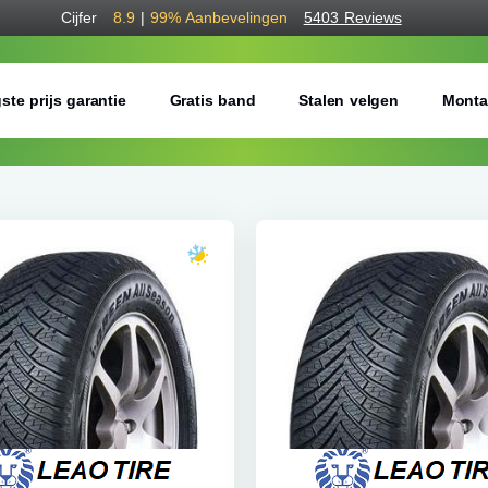
Cijfer
8.9
|
99%
Aanbevelingen
5403 Reviews
ste prijs garantie
Gratis band
Stalen velgen
Monta