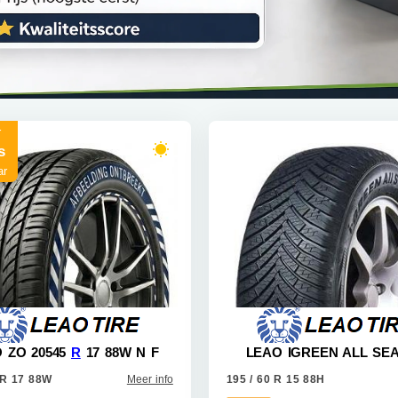
r
s
ar
 ZO 20545
R
17 88W N F
LEAO IGREEN ALL SE
 R 17 88W
Meer info
195 / 60 R 15 88H