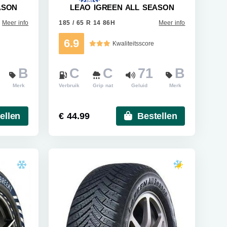
ASON
LEAO IGREEN ALL SEASON
Meer info
185 / 65 R 14 86H
Meer info
6.9
Kwaliteitsscore
B
C
C
71
B
Merk
Verbruik
Grip nat
Geluid
Merk
ellen
€ 44.99
Bestellen