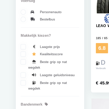
Voertuig
Personenauto
Bestelbus
LEAO W
Makkelijk kiezen?
185 / 65
Laagste prijs
6.8
Kwaliteitsscore
D
Beste grip op nat
wegdek
Verbruik
Laagste geluidsniveau
€ 45.9
Beste grip op nat
wegdek
Bandenmerk