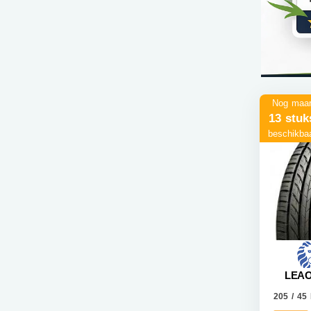
Nog maa
13 stuk
beschikba
LEAO
205 / 45