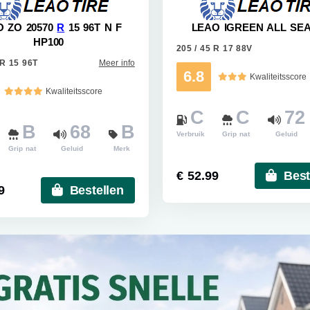
O ZO 20570
R
15 96T N F
LEAO IGREEN ALL SE
HP100
205 / 45 R 17 88V
 R 15 96T
Meer info
6.8
Kwaliteitsscore
Kwaliteitsscore
C
C
72
B
68
B
Verbruik
Grip nat
Geluid
Grip nat
Geluid
Merk
€ 52.99
Best
9
Bestellen