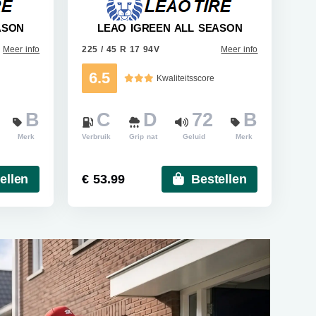
ASON
LEAO IGREEN ALL SEASON
Meer info
225 / 45 R 17 94V
Meer info
6.5
Kwaliteitsscore
B
C
D
72
B
Merk
Verbruik
Grip nat
Geluid
Merk
ellen
€ 53.99
Bestellen