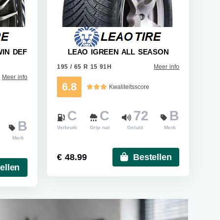
WIN DEF
LEAO IGREEN ALL SEASON
195 / 65 R 15 91H
Meer info
Meer info
6.8
Kwaliteitsscore
C
C
72
B
B
Verbruik
Grip nat
Geluid
Merk
Merk
€ 48.99
Bestellen
ellen