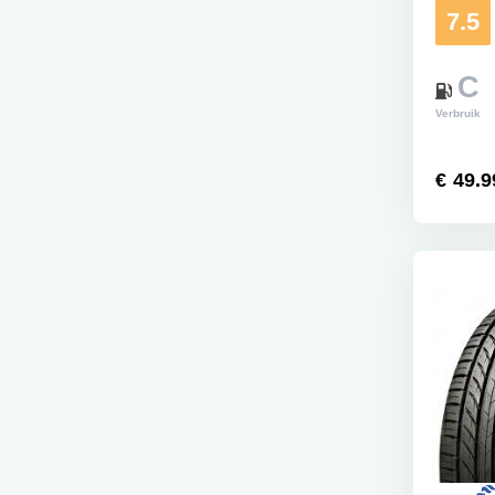
7.5
C
Verbruik
€ 49.9