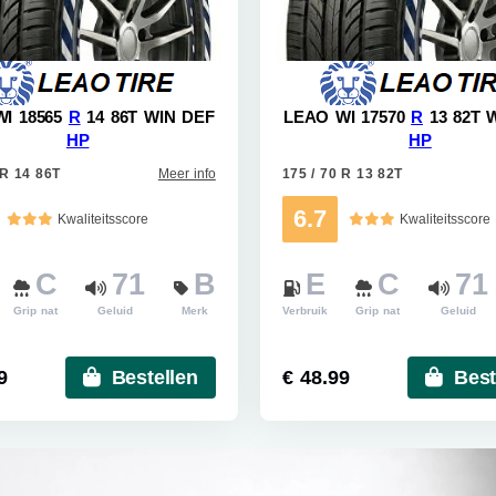
I 18565
R
14 86T WIN DEF
LEAO WI 17570
R
13 82T 
HP
HP
 R 14 86T
Meer info
175 / 70 R 13 82T
6.7
Kwaliteitsscore
Kwaliteitsscore
C
71
B
E
C
71
Grip nat
Geluid
Merk
Verbruik
Grip nat
Geluid
9
Bestellen
€ 48.99
Best