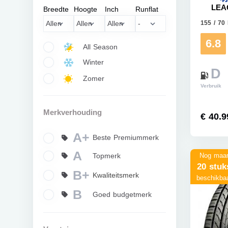
LEA
Breedte
Hoogte
Inch
Runflat
155 / 70
6.8
All Season
Winter
D
Zomer
Verbruik
Merkverhouding
€ 40.9
A+
Beste Premiummerk
A
Topmerk
Nog maa
20 stuk
B+
Kwaliteitsmerk
beschikba
B
Goed budgetmerk