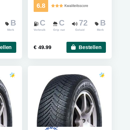
6.8
Kwaliteitsscore
B
C
C
72
B
Merk
Verbruik
Grip nat
Geluid
Merk
ellen
€ 49.99
Bestellen