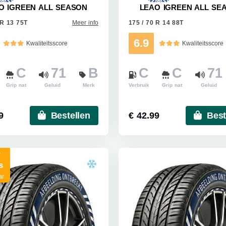
O IGREEN ALL SEASON
LEAO IGREEN ALL SE
 R 13 75T
Meer info
175 / 70 R 14 88T
6.9
Kwaliteitsscore
Kwaliteitsscore
C
71
B
C
C
71
Grip nat
Geluid
Merk
Verbruik
Grip nat
Geluid
9
Bestellen
€ 42.99
Best
r
s
ar