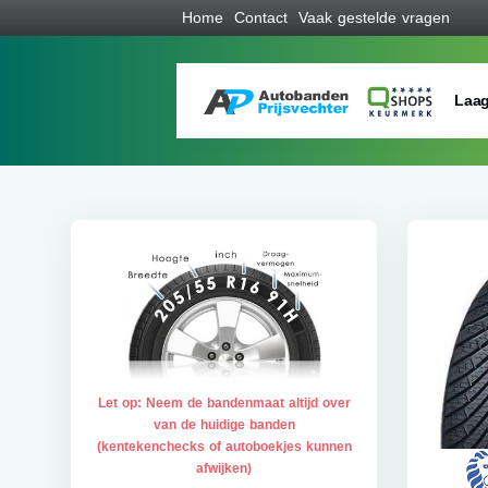
Home
Contact
Vaak gestelde vragen
Laag
Let op: Neem de bandenmaat altijd over
van de huidige banden
(kentekenchecks of autoboekjes kunnen
afwijken)