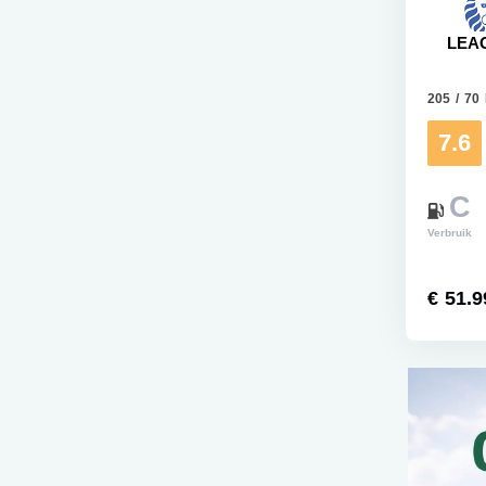
LEA
205 / 70
7.6
C
Verbruik
€ 51.9