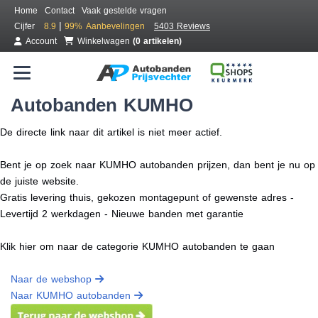
Home
Contact
Vaak gestelde vragen
|
Cijfer
8.9
99%
Aanbevelingen
5403 Reviews
Account
Winkelwagen
(0 artikelen)
Autobanden KUMHO
De directe link naar dit artikel is niet meer actief.
Bent je op zoek naar KUMHO autobanden prijzen, dan bent je nu op
de juiste website.
Gratis levering thuis, gekozen montagepunt of gewenste adres -
Levertijd 2 werkdagen - Nieuwe banden met garantie
Klik hier om naar de categorie KUMHO autobanden te gaan
Naar de webshop
Naar KUMHO autobanden