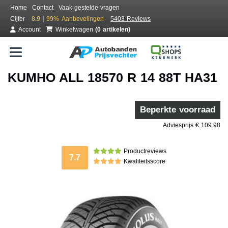
Home
Contact
Vaak gestelde vragen
|
Cijfer
8.9
99%
Aanbevelingen
5403 Reviews
Account
Winkelwagen
(0 artikelen)
KUMHO ALL 18570 R 14 88T HA31
Beperkte voorraad
Adviesprijs € 109.98
Productreviews
7.7
Kwaliteitsscore