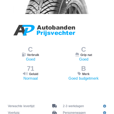
C
C
Verbruik
Grip nat
Goed
Goed
71
B
Geluid
Merk
Normaal
Goed budgetmerk
Verwachte levertijd:
2-3 werkdagen
Voertuig:
Personenwagen