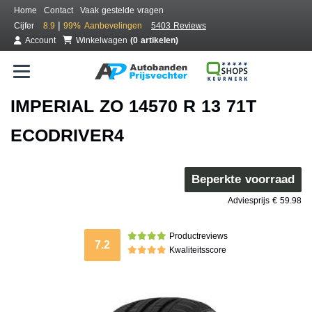
Home
Contact
Vaak gestelde vragen
|
Cijfer
8.9
99%
Aanbevelingen
5403 Reviews
Account
Winkelwagen
(0 artikelen)
IMPERIAL ZO 14570 R 13 71T
ECODRIVER4
Beperkte voorraad
Adviesprijs € 59.98
Productreviews
7.2
Kwaliteitsscore