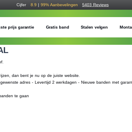
Cijfer
8.9
|
99%
Aanbevelingen
5403 Reviews
ste prijs garantie
Gratis band
Stalen velgen
Monta
AL
ef.
zen, dan bent je nu op de juiste website.
f gewenste adres - Levertijd 2 werkdagen - Nieuwe banden met garant
obanden te gaan