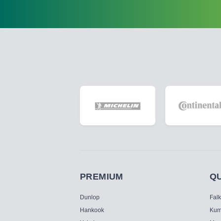
PREMIUM
Q
Dunlop
Fal
Hankook
Kum