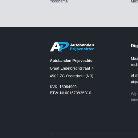
Yokohama
Max
Dig
Maa
Autobanden Prijsvechter
rech
Graaf Engelbrechtstraat 7
of m
4902 ZG Oosterhout (NB)
prij
KVK: 18084900
BTW: NL001673936B10
Wij
binn