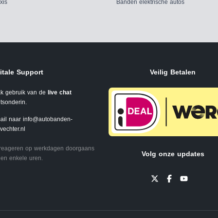
xis
Banden elektrische autos
itale Support
Veilig Betalen
k gebruik van de
live chat
tsonderin.
ail naar
info@autobanden-
svechter.nl
 reageren op werkdagen doorgaans
Volg onze updates
en enkele uren.