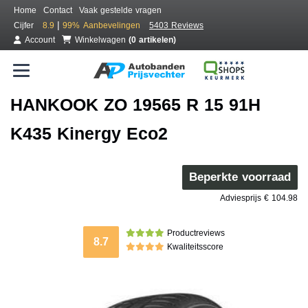
Home
Contact
Vaak gestelde vragen
|
Cijfer
8.9
99%
Aanbevelingen
5403 Reviews
Account
Winkelwagen
(0 artikelen)
HANKOOK ZO 19565 R 15 91H
K435 Kinergy Eco2
Beperkte voorraad
Adviesprijs € 104.98
Productreviews
8.7
Kwaliteitsscore