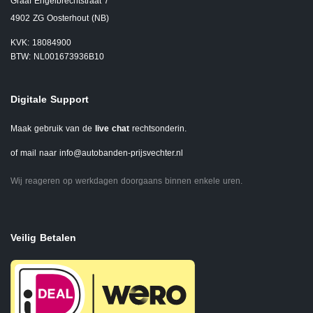
Graaf Engelbrechtstraat 7
4902 ZG Oosterhout (NB)
KVK: 18084900
BTW: NL001673936B10
Digitale Support
Maak gebruik van de
live chat
rechtsonderin.
of mail naar
info@autobanden-prijsvechter.nl
Wij reageren op werkdagen doorgaans binnen enkele uren.
Veilig Betalen