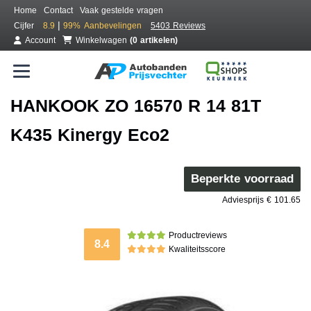
Home
Contact
Vaak gestelde vragen
|
Cijfer
8.9
99%
Aanbevelingen
5403 Reviews
Account
Winkelwagen
(0 artikelen)
HANKOOK ZO 16570 R 14 81T
K435 Kinergy Eco2
Beperkte voorraad
Adviesprijs € 101.65
Productreviews
8.4
Kwaliteitsscore