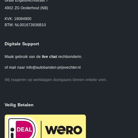
Graaf Engelbrechtstraat 7
4902 ZG Oosterhout (NB)
KVK: 18084900
BTW: NL001673936B10
Digitale Support
Maak gebruik van de
live chat
rechtsonderin.
of mail naar
info@autobanden-prijsvechter.nl
Wij reageren op werkdagen doorgaans binnen enkele uren.
Veilig Betalen