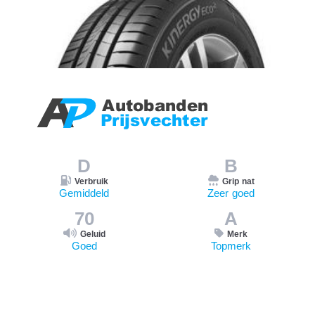
D
B
Verbruik
Grip nat
Gemiddeld
Zeer goed
70
A
Geluid
Merk
Goed
Topmerk