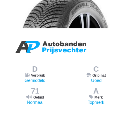
D
C
Verbruik
Grip nat
Gemiddeld
Goed
71
A
Geluid
Merk
Normaal
Topmerk