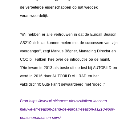
de verbeterde eigenschappen op nat wegdek
verantwoordelijk.
”Wij hebben er alle vertrouwen in dat de Euroall Season
AS210 zich zal kunnen meten met de successen van zijn
voorganger”, zegt Markus Bögner, Managing Director en
COO bij Falken Tyre over de introductie op de markt.
”Die kwam in 2013 als beste uit de test bij AUTOBILD en
werd in 2016 door AUTOBILD ALLRAD en het
vaktijdschrift Gute Fahrt gewaardeerd met ‘goed’.”
Bron
https://www.tti.nl/laatste-nieuws/falken-lanceert-
nieuwe-all-season-band-de-euroall-season-as210-voor-
personenautos-en-suvs/