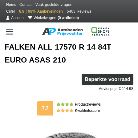
Home
Contact
Vaak gestelde vragen
|
Cijfer
8.9
99%
Aanbevelingen
5403 Reviews
Account
Winkelwagen
(0 artikelen)
FALKEN ALL 17570 R 14 84T
EURO ASAS 210
Beperkte voorraad
Adviesprijs € 114.98
Productreviews
7.7
Kwaliteitsscore