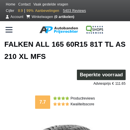
Home
Contact
Vaak gestelde vragen
|
Cijfer
8.9
99%
Aanbevelingen
5403 Reviews
Account
Winkelwagen
(0 artikelen)
FALKEN ALL 165 60R15 81T TL AS
210 XL MFS
Beperkte voorraad
Adviesprijs € 111.65
Productreviews
7.7
Kwaliteitsscore