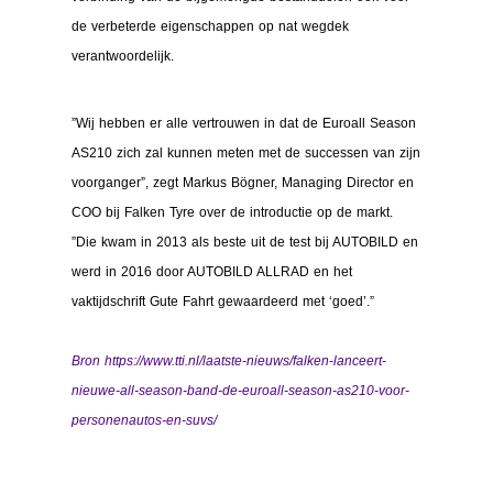
de verbeterde eigenschappen op nat wegdek
verantwoordelijk.
”Wij hebben er alle vertrouwen in dat de Euroall Season
AS210 zich zal kunnen meten met de successen van zijn
voorganger”, zegt Markus Bögner, Managing Director en
COO bij Falken Tyre over de introductie op de markt.
”Die kwam in 2013 als beste uit de test bij AUTOBILD en
werd in 2016 door AUTOBILD ALLRAD en het
vaktijdschrift Gute Fahrt gewaardeerd met ‘goed’.”
Bron
https://www.tti.nl/laatste-nieuws/falken-lanceert-
nieuwe-all-season-band-de-euroall-season-as210-voor-
personenautos-en-suvs/