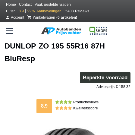
Home
Contact
Vaak gestelde vragen
|
Cijfer
8.9
99%
Aanbevelingen
5403 Reviews
Account
Winkelwagen
(0 artikelen)
DUNLOP ZO 195 55R16 87H
BluResp
Beperkte voorraad
Adviesprijs € 158.32
Productreviews
8.9
Kwaliteitsscore