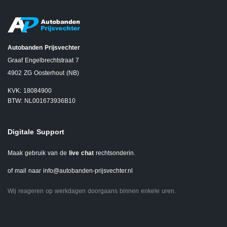
Autobanden Prijsvechter
Graaf Engelbrechtstraat 7
4902 ZG Oosterhout (NB)
KVK: 18084900
BTW: NL001673936B10
Digitale Support
Maak gebruik van de
live chat
rechtsonderin.
of mail naar
info@autobanden-prijsvechter.nl
Wij reageren op werkdagen doorgaans binnen enkele uren.