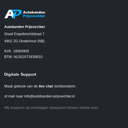
Autobanden Prijsvechter
Graaf Engelbrechtstraat 7
4902 ZG Oosterhout (NB)
KVK: 18084900
BTW: NL001673936B10
Digitale Support
Maak gebruik van de
live chat
rechtsonderin.
of mail naar
info@autobanden-prijsvechter.nl
Wij reageren op werkdagen doorgaans binnen enkele uren.