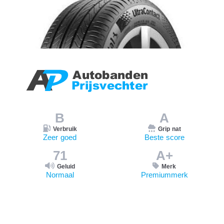
B
A
Verbruik
Grip nat
Zeer goed
Beste score
71
A+
Geluid
Merk
Normaal
Premiummerk