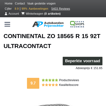
Home
Contact
Vaak gestelde vragen
|
Cijfer
8.9
99%
Aanbevelingen
5403 Reviews
Account
Winkelwagen
(0 artikelen)
CONTINENTAL ZO 18565 R 15 92T
ULTRACONTACT
Beperkte voorraad
Adviesprijs € 151.65
Productreviews
9.7
Kwaliteitsscore