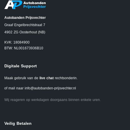
Autobanden Prijsvechter
Graaf Engelbrechtstraat 7
4902 ZG Oosterhout (NB)
KVK: 18084900
BTW: NL001673936B10
Digitale Support
Maak gebruik van de
live chat
rechtsonderin.
of mail naar
info@autobanden-prijsvechter.nl
Wij reageren op werkdagen doorgaans binnen enkele uren.
Veilig Betalen